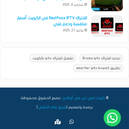
سبتمبر 6, 2025
اشتراك RedFoxx IPTV في الكويت: أسعار
منافسة ودعم فني
يوليو 27, 2025
تجديد اشتراك Aroma iptv
تشغيل اشتراك iptv بالكويت
تطبيق smarter iptv kuwait
©
كويت ايبي تي في أونلاين
. جميع الحقوق محفوظة
برمجة وتصميم [
فريق شام التقني
]
واتساب
Google