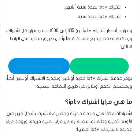
اشتراك iptv لمدة
ستة أشهر
.
اشتراك iptv لمدة سنة.
وتتراوح أسعار اشتراك iptv بين 15$ إلى 100$ حسب مزايا كل اشتراك،
ويمكنك تصفح جميع اشتراكات iptv عن طريق متجرنا في الرابط
التالي:
تصفح اشتراكات iptv
زيارة متجر 4Sale Zone
نوفر خدمة اشتراك iptv جديد أونلاين وتجديد الاشتراك أونلاين أيضاً.
ويمكنكم الدفع أونلاين عن طريق البطاقة البنكية.
ما هي مزايا اشتراك iptv؟
اشتراكات iptv هي خدمة حديثة وحضارية، انتشرت بشكل كبير في
الآونة الأخيرة وذلك لما تتمتع به من مزايا تقنية فريدة، ويوجد مزايا
عديدة لاشتركات iptv أهمها: