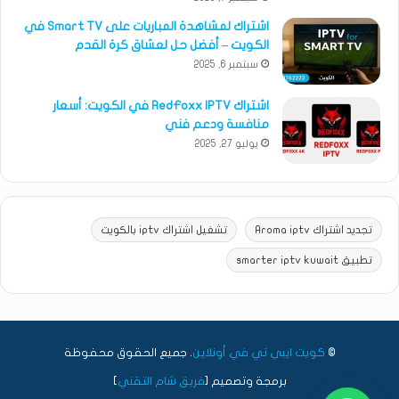
اشتراك لمشاهدة المباريات على Smart TV في
الكويت – أفضل حل لعشاق كرة القدم
سبتمبر 6, 2025
اشتراك RedFoxx IPTV في الكويت: أسعار
منافسة ودعم فني
يوليو 27, 2025
تجديد اشتراك Aroma iptv
تشغيل اشتراك iptv بالكويت
تطبيق smarter iptv kuwait
©
كويت ايبي تي في أونلاين
. جميع الحقوق محفوظة
برمجة وتصميم [
فريق شام التقني
]